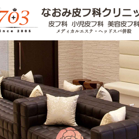
一般皮膚科
アトピー性皮膚炎
湿疹
ニキビ・ニキビあと
じんましん
水虫・爪水虫
ケロイド
皮膚腫瘍
皮膚がん・ほくろ
あざ
イボ
多汗症
スギ花粉症治療
ダニアレルギー治療