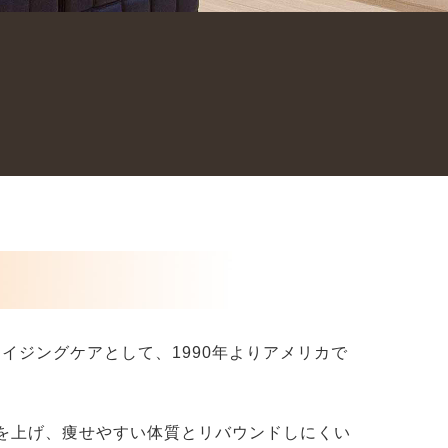
ニキビあと
赤ら顔
ピアス・へそピアス
美肌
ほくろ
TATTOO
メディカルアートメイク
痩身
多汗症
肩こり 筋膜リリース注射
女性のうす毛
内服・外用治療
イジングケアとして、1990年よりアメリカで
ゼオスキン
を上げ、痩せやすい体質とリバウンドしにくい