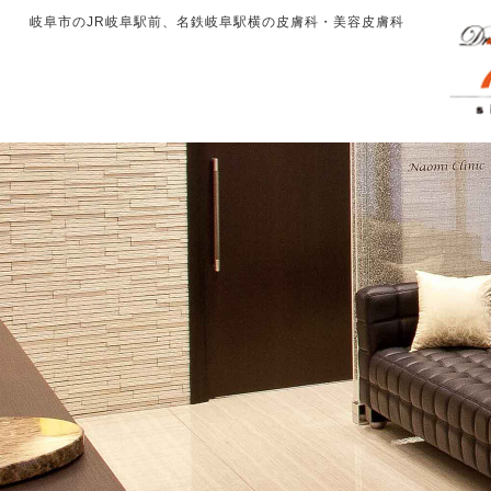
岐阜市のJR岐阜駅前、名鉄岐阜駅横の皮膚科・美容皮膚科
HOME
WEB受付
アクセス
医院案内
プロフィール
料金表
ドクターズコスメ
メディア紹介
リンク