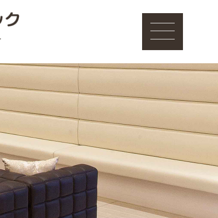
美容皮膚科
脱毛
しみ
肝斑
くま
しわ
たるみ・リフトアップ
口元の若返り
妊娠線・傷
エイジングケア
毛穴
ニキビ
ニキビのメイク指導
肌診断