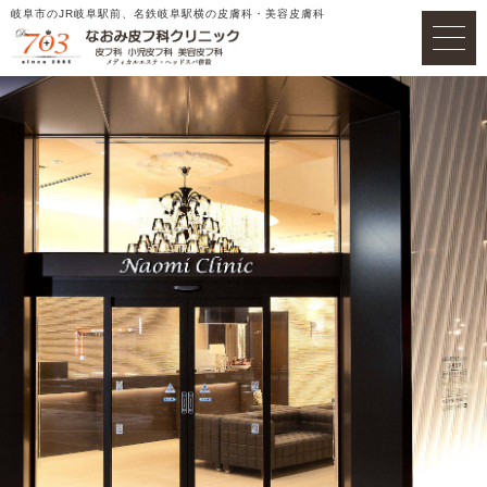
岐阜市のJR岐阜駅前、名鉄岐阜駅横の皮膚科・美容皮膚科
WEB受付
ホーム
アクセス
医院案内
プロフィール
一般皮膚科
美容皮膚科
料金表
ドクターズコスメ