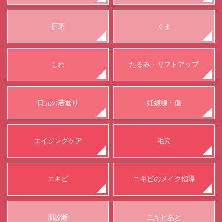
肝斑
くま
しわ
たるみ・リフトアップ
口元の若返り
妊娠線・傷
エイジングケア
毛穴
ニキビ
ニキビのメイク指導
肌診断
ニキビあと