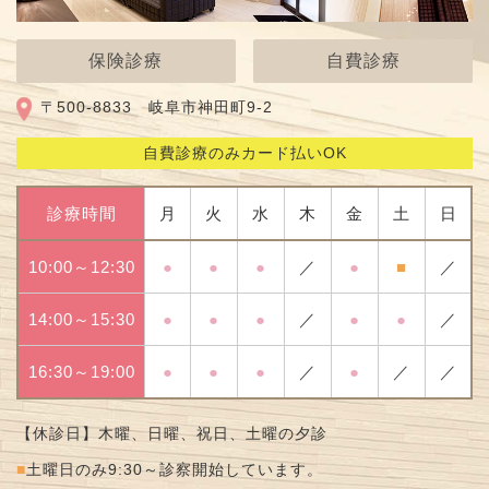
保険診療
自費診療
〒500-8833 岐阜市神田町9-2
自費診療のみカード払いOK
診療時間
月
火
水
木
金
土
日
10:00～12:30
●
●
●
／
●
■
／
14:00～15:30
●
●
●
／
●
●
／
16:30～19:00
●
●
●
／
●
／
／
【休診日】木曜、日曜、祝日、土曜の夕診
■
土曜日のみ9:30～診察開始しています。